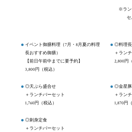
※ラン
セ
イベント御膳料理（7月・8月夏の料理
◎料理長
長おすすめ御膳）
＋ランチ
【前日午前中までに要予約】
2,800
3,800円（税込）
◎天ぷら盛合せ
◎金星豚
＋ランチバーセット
＋ランチ
1,760円（税込）
1,870
◎刺身定食
＋ランチバーセット