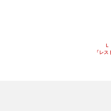
Ｌ
「レス