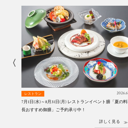
〈
キング
7月1日(水)～8月31日(月) レストランイベント膳「夏の
2026.7.17
2026.6
レストラン
長おすすめ御膳」ご予約承り中！
キング
7月1日(水)～8月31日(月) レストランイベント膳「夏の
長おすすめ御膳」ご予約承り中！
見る
詳しく見る