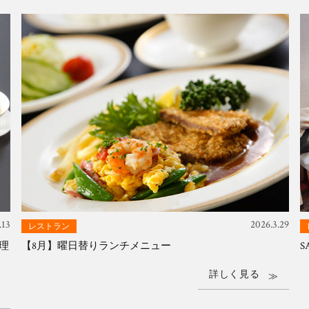
料理
【8月】曜日替りランチメニュー
S
.13
2026.3.29
レストラン
料理
【8月】曜日替りランチメニュー
S
詳しく見る